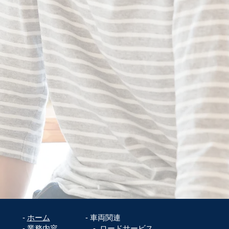
-
ホーム
- 車両関連
- 業務内容
-
ロードサービス